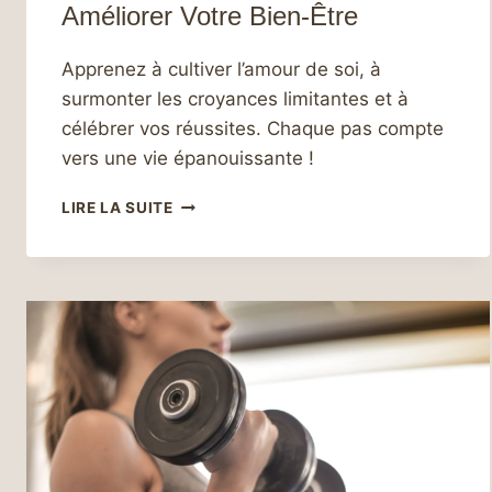
Améliorer Votre Bien-Être
Apprenez à cultiver l’amour de soi, à
surmonter les croyances limitantes et à
célébrer vos réussites. Chaque pas compte
vers une vie épanouissante !
APPRENDRE
LIRE LA SUITE
À
PRENDRE
SOIN
DE
SOI :
LE
GUIDE
COMPLET
POUR
CULTIVER
L’AMOUR
DE