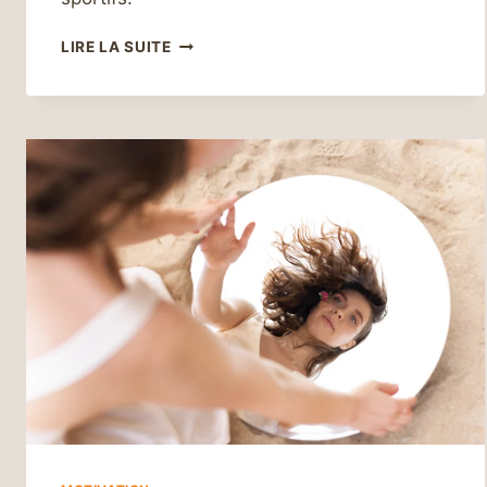
BOOSTEZ
LIRE LA SUITE
VOTRE
MÉTABOLISME
:
STRATÉGIES
EFFICACES
POUR
OPTIMISER
VOS
PERFORMANCES
SPORTIVES