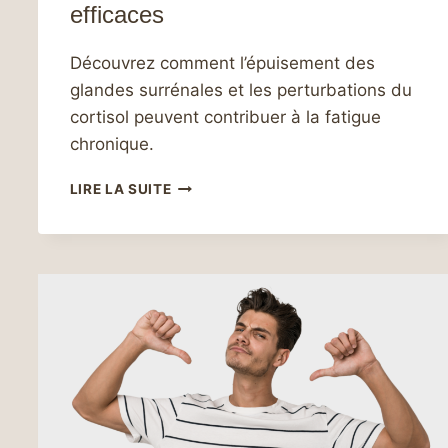
efficaces
Découvrez comment l’épuisement des
glandes surrénales et les perturbations du
cortisol peuvent contribuer à la fatigue
chronique.
FATIGUE
LIRE LA SUITE
CHRONIQUE
ET
NIVEAUX
DE
CORTISOL
ALTÉRÉS
:
COMPRENDRE
LES
LIENS
ET
TROUVER