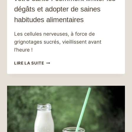
dégâts et adopter de saines
habitudes alimentaires
Les cellules nerveuses, à force de
grignotages sucrés, vieillissent avant
l’heure !
LES
LIRE LA SUITE
RAVAGES
DU
GRIGNOTAGE
SUR
VOTRE
SANTÉ
:
COMMENT
LIMITER
LES
DÉGÂTS