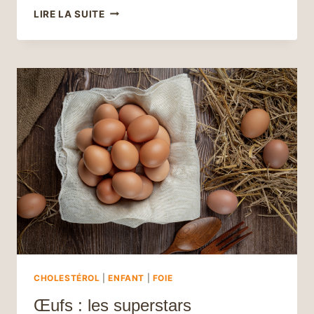
LE
LIRE LA SUITE
LAIT,
UNE
SOURCE
DE
BIENFAITS
SURPRENANTS
POUR
VOTRE
SANTÉ :
DÉCOUVREZ
SES
VERTUS
MÉCONNUES
CHOLESTÉROL
|
ENFANT
|
FOIE
Œufs : les superstars