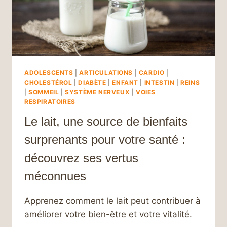
ET
ADOPTER
DE
SAINES
HABITUDES
ALIMENTAIRES
ADOLESCENTS
|
ARTICULATIONS
|
CARDIO
|
CHOLESTÉROL
|
DIABÈTE
|
ENFANT
|
INTESTIN
|
REINS
|
SOMMEIL
|
SYSTÈME NERVEUX
|
VOIES
RESPIRATOIRES
Le lait, une source de bienfaits
surprenants pour votre santé :
découvrez ses vertus
méconnues
Apprenez comment le lait peut contribuer à
améliorer votre bien-être et votre vitalité.