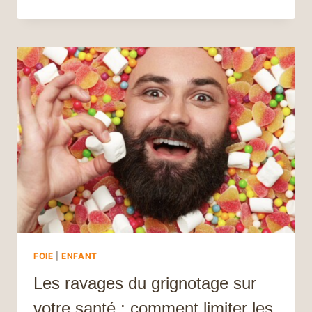
DONNER
À
MANGER
À
MON
ENFANT
POUR
UNE
CROISSANCE
OPTIMALE
?
FOIE
|
ENFANT
Les ravages du grignotage sur
votre santé : comment limiter les