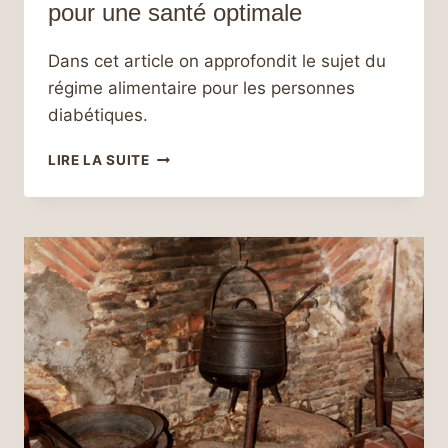
pour une santé optimale
Dans cet article on approfondit le sujet du
régime alimentaire pour les personnes
diabétiques.
LE
LIRE LA SUITE
GUIDE
ULTIME
DU
RÉGIME
ALIMENTAIRE
POUR
CONTRÔLER
LE
DIABÈTE :
CONSEILS
ET
ASTUCES
POUR