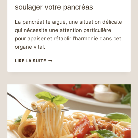
soulager votre pancréas
La pancréatite aiguë, une situation délicate
qui nécessite une attention particulière
pour apaiser et rétablir l’harmonie dans cet
organe vital.
ALIMENTATION
LIRE LA SUITE
ET
PANCRÉATITE
AIGUË :
GUIDE
PRATIQUE
POUR
SOULAGER
VOTRE
PANCRÉAS