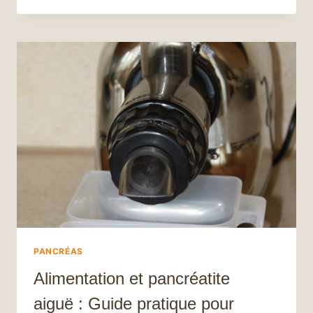
TRADITIONNEL :
UN
ALIMENT
ESSENTIEL
POUR
LA
SANTÉ
ET
LE
BIEN-
ÊTRE
PANCRÉAS
Alimentation et pancréatite
aiguë : Guide pratique pour