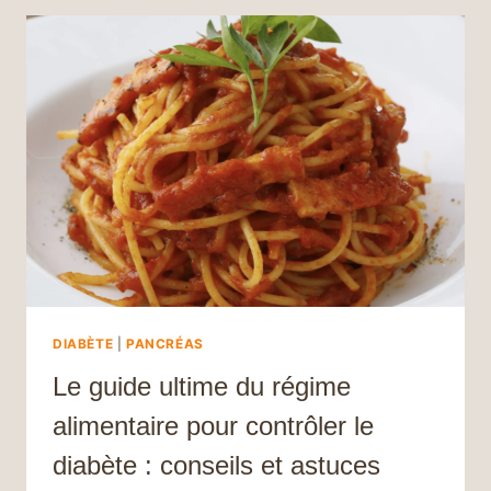
4
RÈGLES
ESSENTIELLES
POUR
PRÉSERVER
VOTRE
BIEN-
ÊTRE
DIABÈTE
|
PANCRÉAS
Le guide ultime du régime
alimentaire pour contrôler le
diabète : conseils et astuces