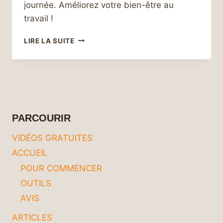
journée. Améliorez votre bien-être au
travail !
8
LIRE LA SUITE
CONSEILS
POUR
UN
AMÉNAGEMENT
ERGONOMIQUE
AU
TRAVAIL
PARCOURIR
POUR
UNE
VIDÉOS GRATUITES
JOURNÉE
ACCUEIL
AU
TOP
POUR COMMENCER
DE
OUTILS
VOTRE
FORME !
AVIS
ARTICLES