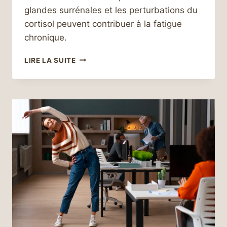
glandes surrénales et les perturbations du
cortisol peuvent contribuer à la fatigue
chronique.
FATIGUE
LIRE LA SUITE
CHRONIQUE
ET
NIVEAUX
DE
CORTISOL
ALTÉRÉS
:
COMPRENDRE
LES
LIENS
ET
TROUVER
DES
SOLUTIONS
EFFICACES