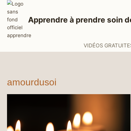
Aller
au
Apprendre à prendre soin d
contenu
VIDÉOS GRATUITE
amourdusoi