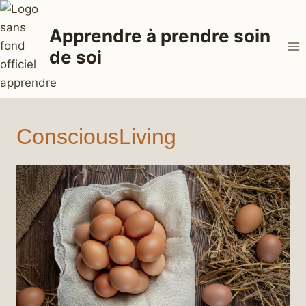
Aller
au
Apprendre à prendre soin
contenu
de soi
ConsciousLiving