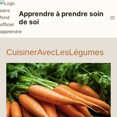
Aller
au
Apprendre à prendre soin
contenu
de soi
CuisinerAvecLesLégumes