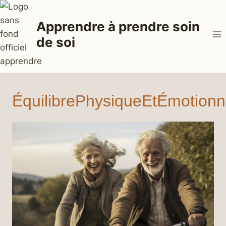
Aller
au
Apprendre à prendre soin
contenu
de soi
ÉquilibrePhysiqueEtÉmotionn