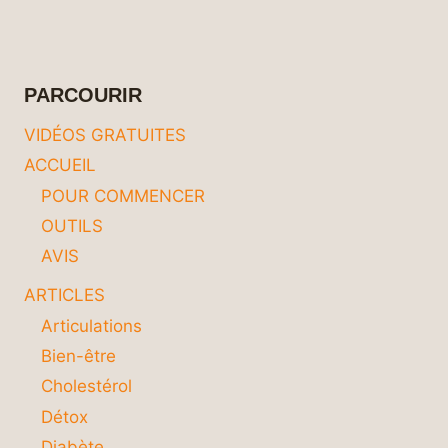
:
COMPRENDRE
SA
DYNAMIQUE
PARCOURIR
CHANGEANTE
POUR
VIDÉOS GRATUITES
MIEUX
ACCUEIL
LA
PRÉSERVER
POUR COMMENCER
OUTILS
AVIS
ARTICLES
Articulations
Bien-être
Cholestérol
Détox
Diabète