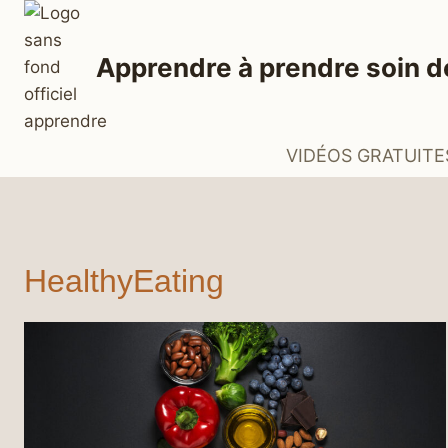
Aller
au
Apprendre à prendre soin d
contenu
VIDÉOS GRATUITE
HealthyEating