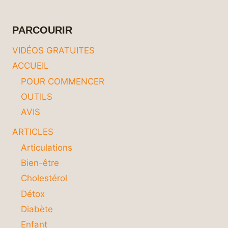
ALLER
AU-
DELÀ
PARCOURIR
DE
VOS
VIDÉOS GRATUITES
LIMITES
ACCUEIL
ET
ATTEINDRE
POUR COMMENCER
VOS
OUTILS
OBJECTIFS
AVIS
ARTICLES
Articulations
Bien-être
Cholestérol
Détox
Diabète
Enfant