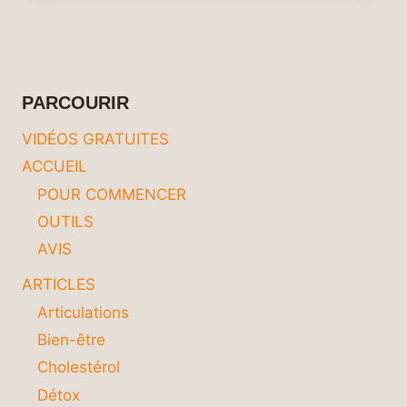
NATURELS
POUR
PRÉVENIR
ET
TRAITER
PARCOURIR
LES
CYSTITES
VIDÉOS GRATUITES
RÉCURRENTES
ACCUEIL
POUR COMMENCER
OUTILS
AVIS
ARTICLES
Articulations
Bien-être
Cholestérol
Détox