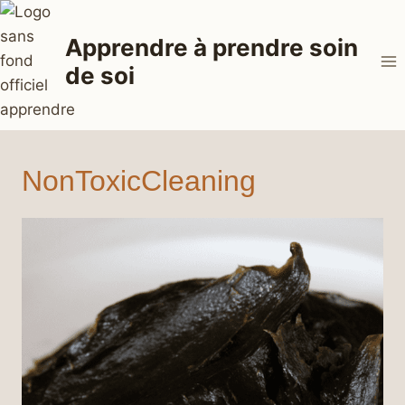
Aller
au
Apprendre à prendre soin
contenu
de soi
NonToxicCleaning