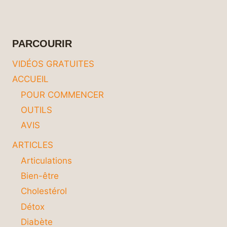
UN
HAVRE
DE
PROPRETÉ
PARCOURIR
AVEC
CES
VIDÉOS GRATUITES
2
ACCUEIL
PRODUITS
NATURELS
POUR COMMENCER
MAGIQUES
OUTILS
!
AVIS
ARTICLES
Articulations
Bien-être
Cholestérol
Détox
Diabète