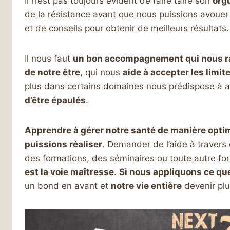
Il n’est pas toujours évident de faire taire son
orgu
de la résistance avant que nous puissions avouer
et de conseils pour obtenir de meilleurs résultats.
Il nous faut
un bon accompagnement qui nous rapp
de notre être
, qui nous
aide à accepter les limit
plus dans certains domaines nous prédispose à ac
d’être épaulés
.
Apprendre à gérer notre santé de manière opti
puissions réaliser
. Demander de l’aide à travers 
des formations, des séminaires ou toute autre for
est la voie maîtresse
.
Si nous appliquons ce q
un bond en avant et
notre vie entière
devenir plu