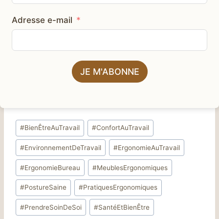
Adresse e-mail
JE M'ABONNE
Étiquettes
#
BienÊtreAuTravail
#
ConfortAuTravail
de
#
EnvironnementDeTravail
#
ErgonomieAuTravail
la
publication :
#
ErgonomieBureau
#
MeublesErgonomiques
#
PostureSaine
#
PratiquesErgonomiques
#
PrendreSoinDeSoi
#
SantéEtBienÊtre