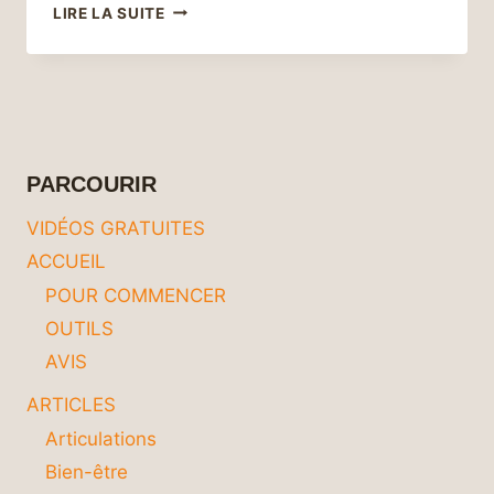
3
LIRE LA SUITE
PRINCIPES
CLÉS
POUR
RALENTIR
LA
PROGRESSION
DE
PARCOURIR
LA
MALADIE
VIDÉOS GRATUITES
D’ALZHEIMER
ACCUEIL
POUR COMMENCER
OUTILS
AVIS
ARTICLES
Articulations
Bien-être