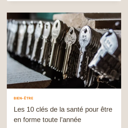
PRENDRE
SOIN
DE
SOI :
LE
GUIDE
COMPLET
POUR
CULTIVER
L’AMOUR
DE
SOI
ET
AMÉLIORER
VOTRE
BIEN-
ÊTRE
BIEN-ÊTRE
Les 10 clés de la santé pour être
en forme toute l’année