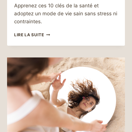
Apprenez ces 10 clés de la santé et
adoptez un mode de vie sain sans stress ni
contraintes.
LES
LIRE LA SUITE
10
CLÉS
DE
LA
SANTÉ
POUR
ÊTRE
EN
FORME
TOUTE
L’ANNÉE