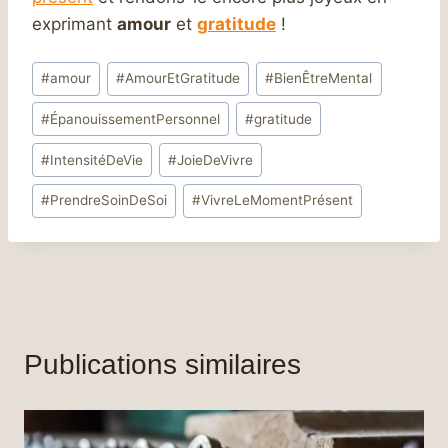
exprimant
amour
et
gratitude
!
Étiquettes
#
amour
#
AmourEtGratitude
#
BienÊtreMental
de
#
ÉpanouissementPersonnel
#
gratitude
la
publication :
#
IntensitéDeVie
#
JoieDeVivre
#
PrendreSoinDeSoi
#
VivreLeMomentPrésent
Publications similaires