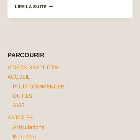
SOYEZ
LIRE LA SUITE
AU
SOMMET
DE
VOTRE
FORME
:
POURQUOI
PARCOURIR
SOLLICITER
L’AIDE
VIDÉOS GRATUITES
DES
ACCUEIL
AUTRES
PEUT
POUR COMMENCER
ÊTRE
OUTILS
LA
CLÉ
AVIS
DE
VOTRE
ARTICLES
BIEN-
Articulations
ÊTRE
Bien-être