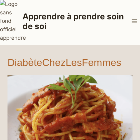
Aller
au
Apprendre à prendre soin
contenu
de soi
DiabèteChezLesFemmes