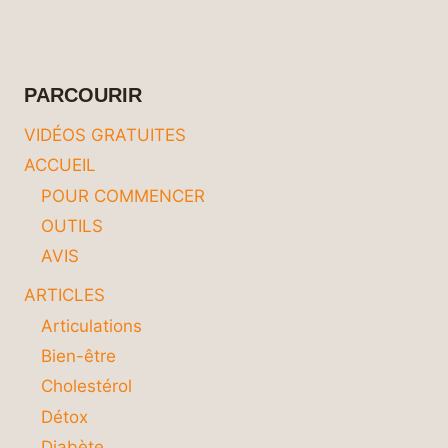
RÉGIME
ALIMENTAIRE
POUR
CONTRÔLER
PARCOURIR
LE
DIABÈTE :
VIDÉOS GRATUITES
CONSEILS
ACCUEIL
ET
ASTUCES
POUR COMMENCER
POUR
OUTILS
UNE
SANTÉ
AVIS
OPTIMALE
ARTICLES
Articulations
Bien-être
Cholestérol
Détox
Diabète