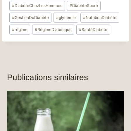
#
DiabèteChezLesHommes
#
DiabèteSucré
#
GestionDuDiabète
#
glycémie
#
NutritionDiabète
#
régime
#
RégimeDiabétique
#
SantéDiabète
Publications similaires