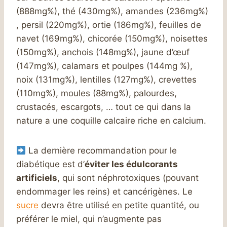
(888mg%), thé (430mg%), amandes (236mg%)
, persil (220mg%), ortie (186mg%), feuilles de
navet (169mg%), chicorée (150mg%), noisettes
(150mg%), anchois (148mg%), jaune d’œuf
(147mg%), calamars et poulpes (144mg %),
noix (131mg%), lentilles (127mg%), crevettes
(110mg%), moules (88mg%), palourdes,
crustacés, escargots, … tout ce qui dans la
nature a une coquille calcaire riche en calcium.
La dernière recommandation pour le
diabétique est d’
éviter les édulcorants
artificiels
, qui sont néphrotoxiques (pouvant
endommager les reins) et cancérigènes. Le
sucre
devra être utilisé en petite quantité, ou
préférer le miel, qui n’augmente pas