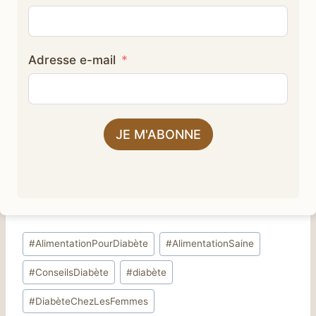
Adresse e-mail
JE M'ABONNE
Étiquettes
#
AlimentationPourDiabète
#
AlimentationSaine
de
#
ConseilsDiabète
#
diabète
la
publication :
#
DiabèteChezLesFemmes