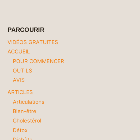
LE
RHUME
ET
LA
PARCOURIR
GRIPPE
:
VIDÉOS GRATUITES
6
ACCUEIL
BOISSONS
POUR
POUR COMMENCER
COMBATTRE
OUTILS
EFFICACEMENT
LES
AVIS
SYMPTÔMES
HIVERNAUX
ARTICLES
Articulations
Bien-être
Cholestérol
Détox
Diabète