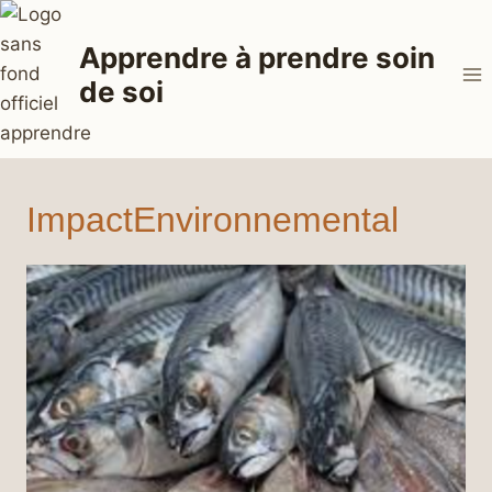
Aller
au
Apprendre à prendre soin
contenu
de soi
ImpactEnvironnemental