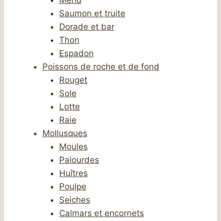
Saumon et truite
Dorade et bar
Thon
Espadon
Poissons de roche et de fond
Rouget
Sole
Lotte
Raie
Mollusques
Moules
Palourdes
Huîtres
Poulpe
Seiches
Calmars et encornets