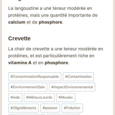
La langoustine a une teneur modérée en
protéines, mais une quantité importante de
calcium
et de
phosphore
.
Crevette
La chair de crevette a une teneur modérée en
protéines, et est particulièrement riche en
vitamine A
et en
phosphore
.
Étiquettes
#
ConsommationResponsable
#
Contamination
de
#
EnvironnementSain
#
ImpactEnvironnemental
la
publication :
#
iode
#
MétauxLourds
#
Moules
#
Oligoéléments
#
poisson
#
Pollution