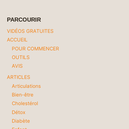
:
SOLUTIONS
EFFICACES
PARCOURIR
ET
NATURELLES
VIDÉOS GRATUITES
POUR
ACCUEIL
SOULAGER
VOS
POUR COMMENCER
REINS
OUTILS
AVIS
ARTICLES
Articulations
Bien-être
Cholestérol
Détox
Diabète