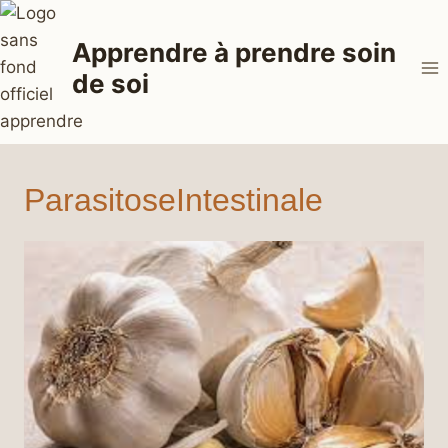
Aller
au
Apprendre à prendre soin
contenu
de soi
ParasitoseIntestinale