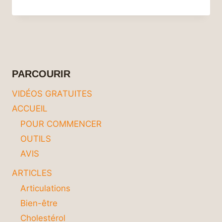
7
MEILLEURS
ALIMENTS
POUR
COMBATTRE
LA
PARASITOSE
PARCOURIR
INTESTINALE
ET
VIDÉOS GRATUITES
RETROUVER
ACCUEIL
UNE
DIGESTION
POUR COMMENCER
SAINE
OUTILS
AVIS
ARTICLES
Articulations
Bien-être
Cholestérol