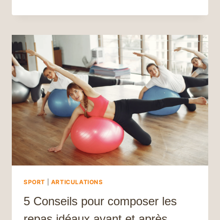
VOTRE
MÉTABOLISME
:
STRATÉGIES
EFFICACES
POUR
OPTIMISER
VOS
PERFORMANCES
SPORTIVES
SPORT
|
ARTICULATIONS
5 Conseils pour composer les
repas idéaux avant et après