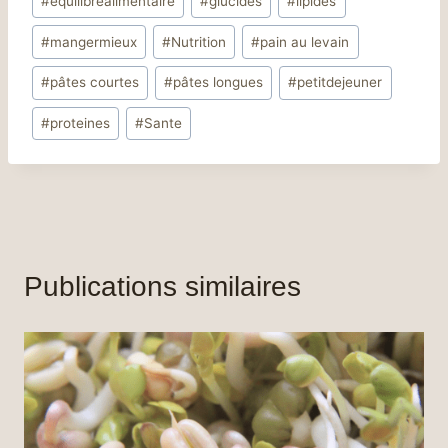
#
equilibrealimentaire
#
glucides
#
lipides
la
publication :
#
mangermieux
#
Nutrition
#
pain au levain
#
pâtes courtes
#
pâtes longues
#
petitdejeuner
#
proteines
#
Sante
Publications similaires