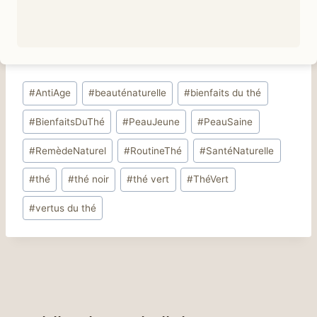
Étiquettes
#
AntiAge
#
beauténaturelle
#
bienfaits du thé
de
#
BienfaitsDuThé
#
PeauJeune
#
PeauSaine
la
publication :
#
RemèdeNaturel
#
RoutineThé
#
SantéNaturelle
#
thé
#
thé noir
#
thé vert
#
ThéVert
#
vertus du thé