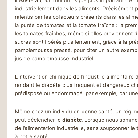
Il existe aujourd’hui un risque plus important de 
industriellement dans les aliments. Précisément p
ralentis par les cofacteurs présents dans les ali
la purée de tomates et la tomate fraîche : la pre
les tomates fraîches, même si elles proviennent d
sucres sont libérés plus lentement, grâce à la pr
pamplemousse pressé, pour citer un autre exempl
jus de pamplemousse industriel.
L’intervention chimique de l’industrie alimentaire d
rendant le diabète plus fréquent et dangereux che
prédisposé ou endommagé, par exemple, par une 
Même chez un individu en bonne santé, un régime
peut déclencher le
diabète.
Lorsque nous sommes p
de l’alimentation industrielle, sans soupçonner l
à notre santé.