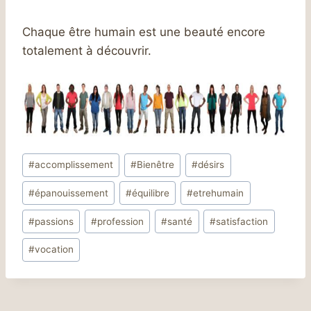
Chaque être humain est une beauté encore
totalement à découvrir.
Étiquettes
#
accomplissement
#
Bienêtre
#
désirs
de
#
épanouissement
#
équilibre
#
etrehumain
la
publication :
#
passions
#
profession
#
santé
#
satisfaction
#
vocation