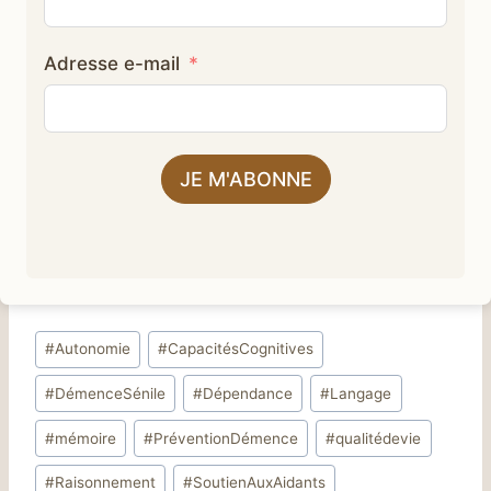
Adresse e-mail
JE M'ABONNE
Étiquettes
#
Autonomie
#
CapacitésCognitives
de
#
DémenceSénile
#
Dépendance
#
Langage
la
publication :
#
mémoire
#
PréventionDémence
#
qualitédevie
#
Raisonnement
#
SoutienAuxAidants