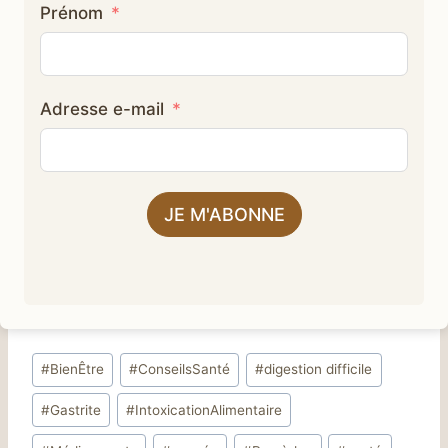
Prénom
Adresse e-mail
JE M'ABONNE
Étiquettes
#
BienÊtre
#
ConseilsSanté
#
digestion difficile
de
#
Gastrite
#
IntoxicationAlimentaire
la
publication :