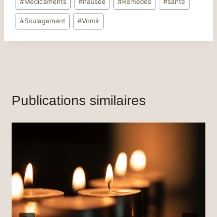
#
Médicaments
#
nausée
#
Remèdes
#
santé
#
Soulagement
#
Vomir
Publications similaires