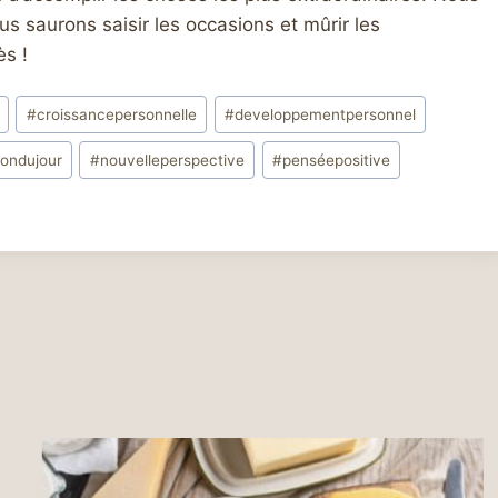
s saurons saisir les occasions et mûrir les
ès !
#
croissancepersonnelle
#
developpementpersonnel
iondujour
#
nouvelleperspective
#
penséepositive