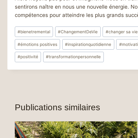
sentirons naître en nous une nouvelle énergie. Nou
compétences pour atteindre les plus grands succ
Étiquettes
#
bienetremental
#
ChangementDeVie
#
changer sa vie
de
#
émotions positives
#
inspirationquotidienne
#
motivat
la
publication :
#
positivité
#
transformationpersonnelle
Publications similaires